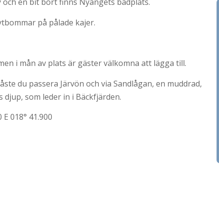
och en bit bort finns Nyängets badplats.
ytbommar på pålade kajer.
 men i mån av plats är gäster välkomna att lägga till.
måste du passera Järvön och via Sandlågan, en muddrad,
 djup, som leder in i Bäckfjärden.
 E 018° 41.900