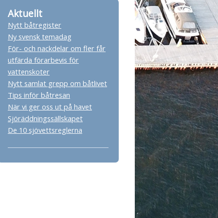
Aktuellt
Nytt båtregister
Ny svensk temadag
För- och nackdelar om fler får
utfärda förarbevis för
vattenskoter
Nytt samlat grepp om båtlivet
Tips inför båtresan
När vi ger oss ut på havet
Sjöräddningssällskapet
De 10 sjövettsreglerna