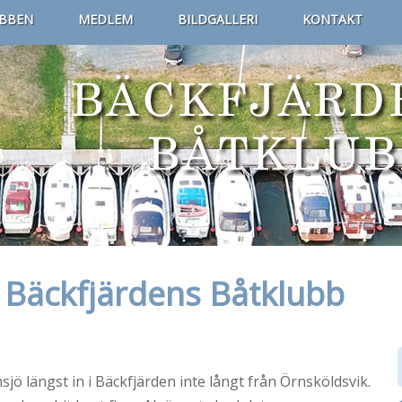
BBEN
MEDLEM
BILDGALLERI
KONTAKT
 Bäckfjärdens Båtklubb
ö längst in i Bäckfjärden inte långt från Örnsköldsvik.