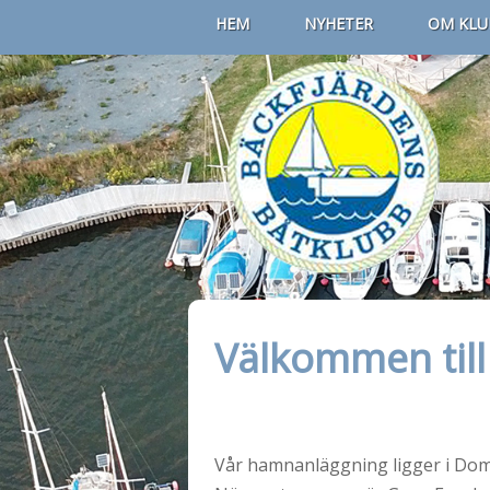
HEM
NYHETER
OM KLU
Välkommen till
Vår hamnanläggning ligger i Domsj