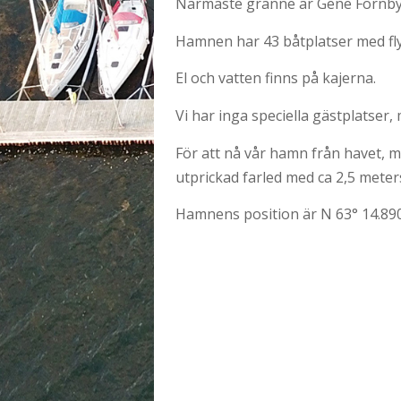
Närmaste granne är Gene Fornby 
Hamnen har 43 båtplatser med fl
El och vatten finns på kajerna.
Vi har inga speciella gästplatser,
För att nå vår hamn från havet, 
utprickad farled med ca 2,5 meters
Hamnens position är N 63° 14.890